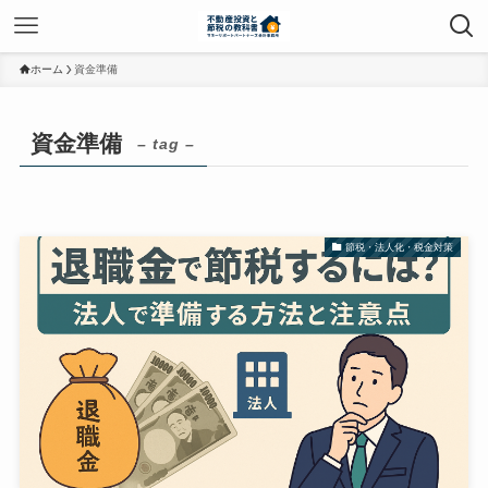
ホーム
資金準備
資金準備
– tag –
節税・法人化・税金対策