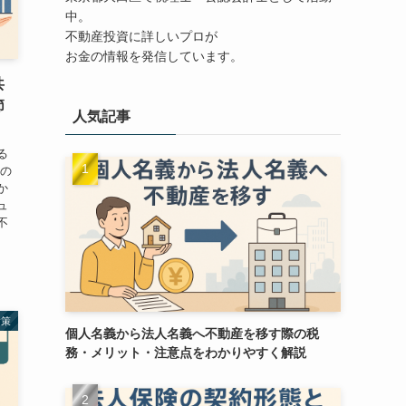
中。
不動産投資に詳しいプロが
お金の情報を発信しています。
共
節
人気記事
る
入の
か
ュ
不
対策
個人名義から法人名義へ不動産を移す際の税
務・メリット・注意点をわかりやすく解説