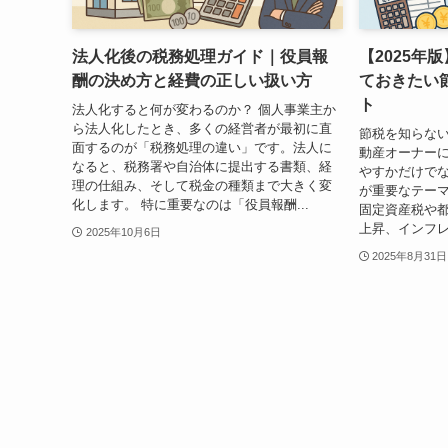
法人化後の税務処理ガイド｜役員報
【2025年
酬の決め方と経費の正しい扱い方
ておきたい
ト
法人化すると何が変わるのか？ 個人事業主か
ら法人化したとき、多くの経営者が最初に直
節税を知らない
面するのが「税務処理の違い」です。法人に
動産オーナー
なると、税務署や自治体に提出する書類、経
やすかだけで
理の仕組み、そして税金の種類まで大きく変
が重要なテー
化します。 特に重要なのは「役員報酬...
固定資産税や
上昇、インフレ
2025年10月6日
2025年8月31日