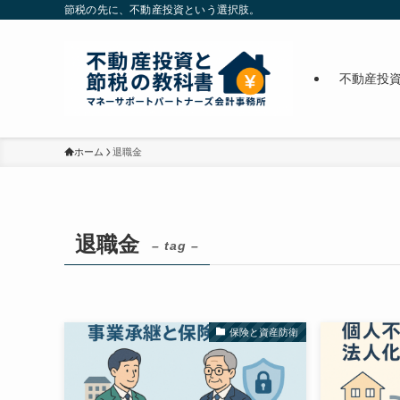
節税の先に、不動産投資という選択肢。
不動産投
ホーム
退職金
退職金
– tag –
保険と資産防衛