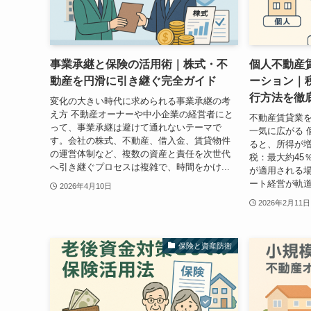
事業承継と保険の活用術｜株式・不
個人不動産
動産を円滑に引き継ぐ完全ガイド
ーション｜
行方法を徹
変化の大きい時代に求められる事業承継の考
え方 不動産オーナーや中小企業の経営者にと
不動産賃貸業
って、事業承継は避けて通れないテーマで
一気に広がる 
す。会社の株式、不動産、借入金、賃貸物件
ると、所得が増
の運営体制など、複数の資産と責任を次世代
税：最大約45
へ引き継ぐプロセスは複雑で、時間をかけ...
が適用される場
ート経営が軌道
2026年4月10日
2026年2月11日
保険と資産防衛