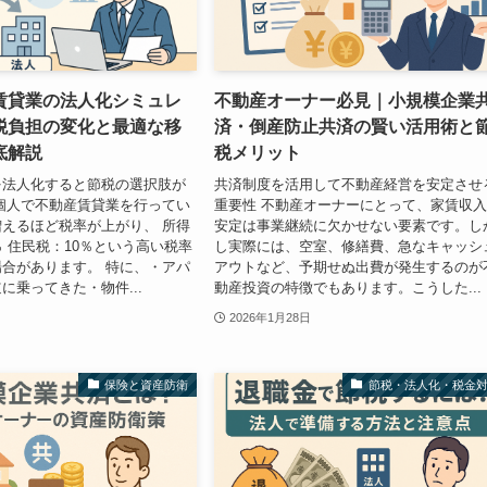
賃貸業の法人化シミュレ
不動産オーナー必見｜小規模企業
税負担の変化と最適な移
済・倒産防止共済の賢い活用術と
底解説
税メリット
を法人化すると節税の選択肢が
共済制度を活用して不動産経営を安定させ
個人で不動産賃貸業を行ってい
重要性 不動産オーナーにとって、家賃収
えるほど税率が上がり、 所得
安定は事業継続に欠かせない要素です。し
％ 住民税：10％という高い税率
し実際には、空室、修繕費、急なキャッシ
合があります。 特に、・アパ
アウトなど、予期せぬ出費が発生するのが
に乗ってきた・物件...
動産投資の特徴でもあります。こうした...
2026年1月28日
保険と資産防衛
節税・法人化・税金