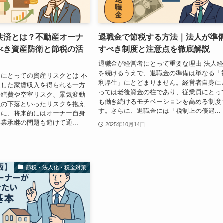
共済とは？不動産オーナ
退職金で節税する方法｜法人が準
べき資産防衛と節税の活
すべき制度と注意点を徹底解説
退職金が経営者にとって重要な理由 法人
を続けるうえで、退職金の準備は単なる「
にとっての資産リスクとは 不
利厚生」にとどまりません。経営者自身に
定した家賃収入を得られる一方
っては老後資金の柱であり、従業員にとっ
修繕費や空室リスク、景気変動
も働き続けるモチベーションを高める制度
値の下落といったリスクを抱え
す。さらに、退職金には「税制上の優遇...
らに、将来的にはオーナー自身
業承継の問題も避けて通...
2025年10月14日
節税・法人化・税金対策