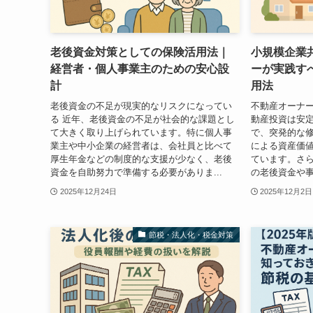
老後資金対策としての保険活用法｜
小規模企業
経営者・個人事業主のための安心設
ーが実践す
計
用法
老後資金の不足が現実的なリスクになってい
不動産オーナー
る 近年、老後資金の不足が社会的な課題とし
動産投資は安
て大きく取り上げられています。特に個人事
で、突発的な
業主や中小企業の経営者は、会社員と比べて
による資産価
厚生年金などの制度的な支援が少なく、老後
ています。さ
資金を自助努力で準備する必要がありま...
の老後資金や事
2025年12月24日
2025年12月2日
節税・法人化・税金対策