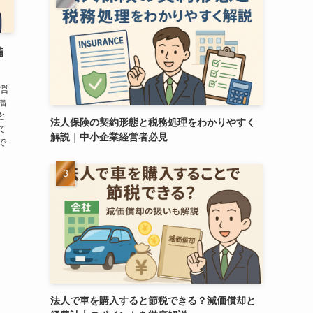
備
経営
福
と
法人保険の契約形態と税務処理をわかりやすく
て
解説｜中小企業経営者必見
で
法人で車を購入すると節税できる？減価償却と