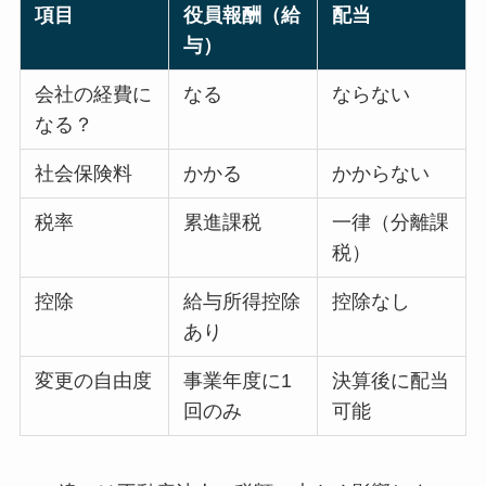
項目
役員報酬（給
配当
与）
会社の経費に
なる
ならない
なる？
社会保険料
かかる
かからない
税率
累進課税
一律（分離課
税）
控除
給与所得控除
控除なし
あり
変更の自由度
事業年度に1
決算後に配当
回のみ
可能