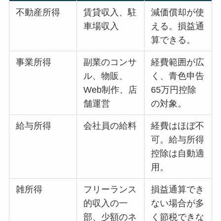
不動産所得
賃貸収入、駐
減価償却が使
車場収入
える。損益通
算できる。
事業所得
副業のコンサ
経費範囲が広
ル、物販、
く、青色申告
Web制作、店
65万円控除
舗運営
の対象。
給与所得
会社員の給料
経費はほぼ不
可。給与所得
控除は自動適
用。
雑所得
フリーランス
損益通算でき
的収入の一
ない場合が多
部、少額のネ
く節税できな