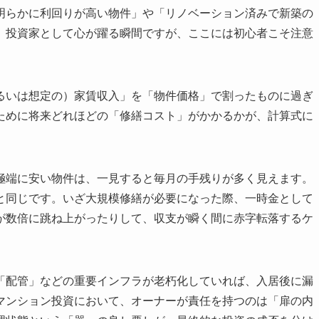
明らかに利回りが高い物件」や「リノベーション済みで新築の
。投資家として心が躍る瞬間ですが、ここには初心者こそ注意
るいは想定の）家賃収入」を「物件価格」で割ったものに過ぎ
ために将来どれほどの「修繕コスト」がかかるかが、計算式に
極端に安い物件は、一見すると毎月の手残りが多く見えます。
と同じです。いざ大規模修繕が必要になった際、一時金として
が数倍に跳ね上がったりして、収支が瞬く間に赤字転落するケ
「配管」などの重要インフラが老朽化していれば、入居後に漏
マンション投資において、オーナーが責任を持つのは「扉の内